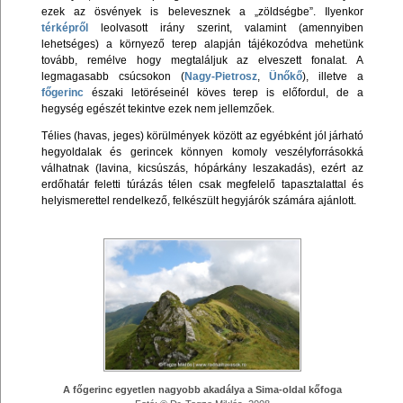
ezek az ösvények is belevesznek a „zöldségbe”. Ilyenkor
térképről
leolvasott irány szerint, valamint (amennyiben
lehetséges) a környező terep alapján tájékozódva mehetünk
tovább, remélve hogy megtaláljuk az elveszett fonalat. A
legmagasabb csúcsokon (
Nagy-Pietrosz
,
Ünőkő
), illetve a
főgerinc
északi letöréseinél köves terep is előfordul, de a
hegység egészét tekintve ezek nem jellemzőek.
Télies (havas, jeges) körülmények között az egyébként jól járható
hegyoldalak és gerincek könnyen komoly veszélyforrásokká
válhatnak (lavina, kicsúszás, hópárkány leszakadás), ezért az
erdőhatár feletti túrázás télen csak megfelelő tapasztalattal és
helyismerettel rendelkező, felkészült hegyjárók számára ajánlott.
A főgerinc egyetlen nagyobb akadálya a Sima-oldal kőfoga