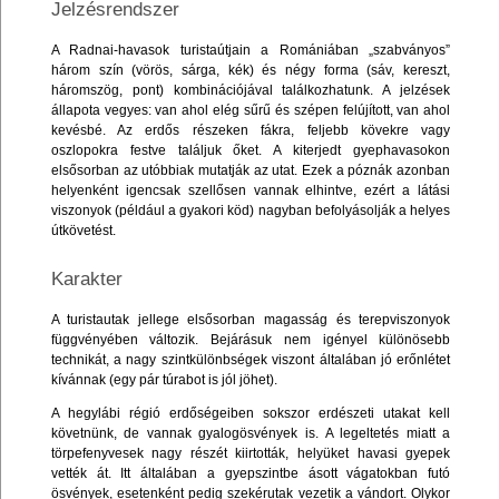
Jelzésrendszer
A Radnai-havasok turistaútjain a Romániában „szabványos”
három szín (vörös, sárga, kék) és négy forma (sáv, kereszt,
háromszög, pont) kombinációjával találkozhatunk. A jelzések
állapota vegyes: van ahol elég sűrű és szépen felújított, van ahol
kevésbé. Az erdős részeken fákra, feljebb kövekre vagy
oszlopokra festve találjuk őket. A kiterjedt gyephavasokon
elsősorban az utóbbiak mutatják az utat. Ezek a póznák azonban
helyenként igencsak szellősen vannak elhintve, ezért a látási
viszonyok (például a gyakori köd) nagyban befolyásolják a helyes
útkövetést.
Karakter
A turistautak jellege elsősorban magasság és terepviszonyok
függvényében változik. Bejárásuk nem igényel különösebb
technikát, a nagy szintkülönbségek viszont általában jó erőnlétet
kívánnak (egy pár túrabot is jól jöhet).
A hegylábi régió erdőségeiben sokszor erdészeti utakat kell
követnünk, de vannak gyalogösvények is. A legeltetés miatt a
törpefenyvesek nagy részét kiirtották, helyüket havasi gyepek
vették át. Itt általában a gyepszintbe ásott vágatokban futó
ösvények, esetenként pedig szekérutak vezetik a vándort. Olykor