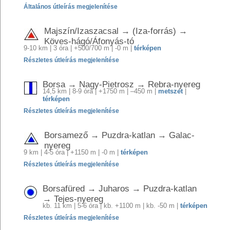
Általános útleírás megjelenítése
Majszín/Izaszacsal → (Iza-forrás) →
Köves-hágó/Áfonyás-tó
9-10 km | 3 óra | +500/700 m | -0 m |
térképen
Részletes útleírás megjelenítése
Borsa → Nagy-Pietrosz → Rebra-nyereg
14,5 km | 8-9 óra | +1750 m | –450 m |
metszet
|
térképen
Részletes útleírás megjelenítése
Borsamező → Puzdra-katlan → Galac-
nyereg
9 km | 4-5 óra | +1150 m | -0 m |
térképen
Részletes útleírás megjelenítése
Borsafüred → Juharos → Puzdra-katlan
→ Tejes-nyereg
kb. 11 km | 5-6 óra | kb. +1100 m | kb. -50 m |
térképen
Részletes útleírás megjelenítése