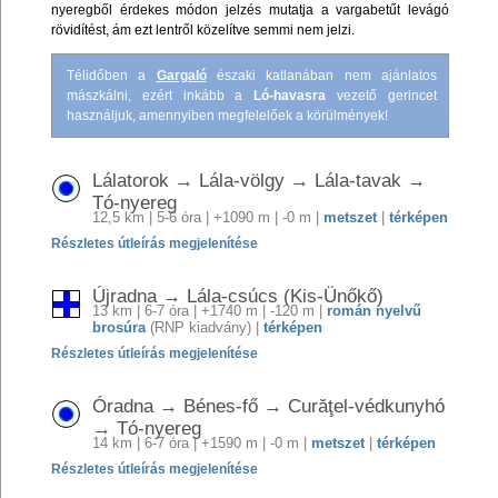
nyeregből érdekes módon jelzés mutatja a vargabetűt levágó
rövidítést, ám ezt lentről közelítve semmi nem jelzi.
Télidőben a
Gargaló
északi katlanában nem ajánlatos
mászkálni, ezért inkább a
Ló-havasra
vezető gerincet
használjuk, amennyiben megfelelőek a körülmények!
Lálatorok → Lála-völgy → Lála-tavak →
Tó-nyereg
12,5 km | 5-6 óra | +1090 m | -0 m |
metszet
|
térképen
Részletes útleírás megjelenítése
Újradna → Lála-csúcs (Kis-Ünőkő)
13 km | 6-7 óra | +1740 m | -120 m |
román nyelvű
brosúra
(RNP kiadvány) |
térképen
Részletes útleírás megjelenítése
Óradna → Bénes-fő → Curăţel-védkunyhó
→ Tó-nyereg
14 km | 6-7 óra | +1590 m | -0 m |
metszet
|
térképen
Részletes útleírás megjelenítése