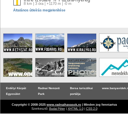
8 km | 3 óra | +1170 m | -0 m
Általános útleírás megjelenítése
Erdélyi Kárpát
Radnai Nemzeti
Borsa turisztikai
www.banyavidek.
Egyesület
Park
portálja
Copyright © 2008-2025
www.radnaihavasok.ro
| Minden jog fenntartva
Szerkesztő:
Budai Péter
|
XHTML 1.0
|
CSS 2.0