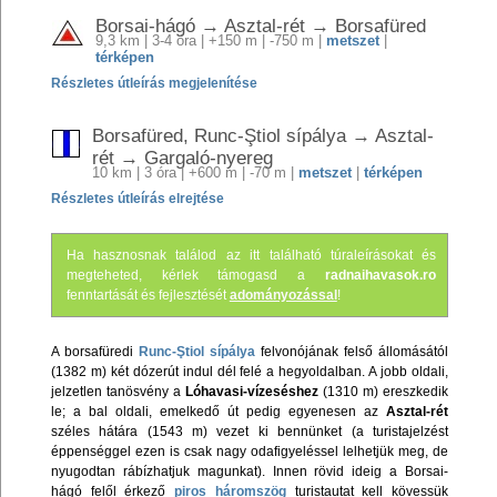
Borsai-hágó → Asztal-rét → Borsafüred
9,3 km | 3-4 óra | +150 m | -750 m |
metszet
|
térképen
Részletes útleírás megjelenítése
Borsafüred, Runc-Ştiol sípálya → Asztal-
rét → Gargaló-nyereg
10 km | 3 óra | +600 m | -70 m |
metszet
|
térképen
Részletes útleírás elrejtése
Ha hasznosnak találod az itt található túraleírásokat és
megteheted, kérlek támogasd a
radnaihavasok.ro
fenntartását és fejlesztését
adományozással
!
A borsafüredi
Runc-Ştiol sípálya
felvonójának felső állomásától
(1382 m) két dózerút indul dél felé a hegyoldalban. A jobb oldali,
jelzetlen tanösvény a
Lóhavasi-vízeséshez
(1310 m) ereszkedik
le; a bal oldali, emelkedő út pedig egyenesen az
Asztal-rét
széles hátára (1543 m) vezet ki bennünket (a turistajelzést
éppenséggel ezen is csak nagy odafigyeléssel lelhetjük meg, de
nyugodtan rábízhatjuk magunkat). Innen rövid ideig a Borsai-
hágó felől érkező
piros háromszög
turistautat kell kövessük