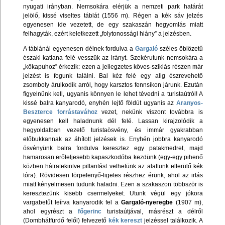
nyugati irányban. Nemsokára elérjük a nemzeti park határát
jelölő, kissé viseltes táblát (1556 m). Régen a kék sáv jelzés
egyenesen ide vezetett, de egy szakaszán hegyomlás miatt
felhagyták, ezért keletkezett „folytonossági hiány” a jelzésben.
A táblánál egyenesen délnek fordulva a
Gargaló
széles öblözetű
északi katlana felé vesszük az irányt. Szekérutunk nemsokára a
„kőkapuhoz” érkezik: ezen a jellegzetes köves-sziklás részen már
jelzést is fogunk találni. Bal kéz felé egy alig észrevehető
zsomboly árulkodik arról, hogy karsztos fennsíkon járunk. Ezután
figyelnünk kell, ugyanis könnyen le lehet tévedni a turistaútról! A
kissé balra kanyarodó, enyhén lejtő földút ugyanis az
Aranyos-
Beszterce forrástavához
vezet, nekünk viszont továbbra is
egyenesen kell haladnunk dél felé. Lassan kirajzolódik a
hegyoldalban vezető turistaösvény, és immár gyakrabban
előbukkannak az áhított jelzések is. Enyhén jobbra kanyarodó
ösvényünk balra fordulva keresztez egy patakmedret, majd
hamarosan erőteljesebb kapaszkodóba kezdünk (egy-egy pihenő
közben hátratekintve pillantást vethetünk az alattunk elterülő kék
tóra). Rövidesen törpefenyő-ligetes részhez érünk, ahol az irtás
miatt kényelmesen tudunk haladni. Ezen a szakaszon többször is
keresztezünk kisebb csermelyeket. Utunk végül egy jókora
vargabetűt leírva kanyarodik fel a
Gargaló-nyeregbe
(1907 m),
ahol egyrészt a
főgerinc
turistaútjával, másrészt a délről
(Dombhátfürdő felől) felvezető
kék kereszt
jelzéssel találkozik. A