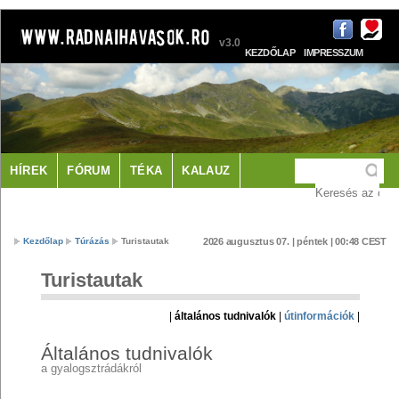
v3.0
KEZDŐLAP
IMPRESSZUM
KAPCSOLAT
HÍREK
FÓRUM
TÉKA
KALAUZ
LÁTNIVALÓK
SZÁLLÁS
Kezdőlap
Túrázás
Turistautak
2026 augusztus 07. | péntek | 00:48 CEST
Turistautak
|
általános tudnivalók
|
útinformációk
|
Általános tudnivalók
a gyalogsztrádákról