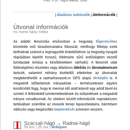
Fotó: © Dr. Tegze Miklós, 2008
|
általános tudnivalók
|
útinformációk
|
Útvonal információk
mi merre hány méter
Az alábbi felsorolás elsősorban a hegység
főgerincéhez
közelebb eső túraútvonalakra fókuszál, minthogy főképp ezek
tarthatnak számot a legnagyobb érdeklődésre (a hegység nyugati
régiójában kijelölt hosszú, többnyire sűrű erdőségben vezető
turistautak leírása a későbbiekben várható). A felsorolt utak
többségéhez részletes vagy általános
útleírás
és
útvonalmetszet
tartozik, valamint néhány kivételtől eltekintve az útvonalak
megtekinthetők a
radnaihavasok.ro
GPS alapú
térképén
is. A
megadott időtartamok irányadóak – természetesen egyéni
kondíciótól függ, hogy ki mennyi idő alatt teljesít egy adott távot és
szintet. A feltüntetett szintemelkedések és süllyedések a megadott
irányra vonatkoznak. Az oldalon közölt információk naprakészen
tartásában számítok az olvasók terepi tapasztalataira, bármilyen
változás vagy kiegészítés
bejelentését
szívesen veszem.
Szacsali-hágó → Radnai-hágó
56 km | 25 óra |
térképen