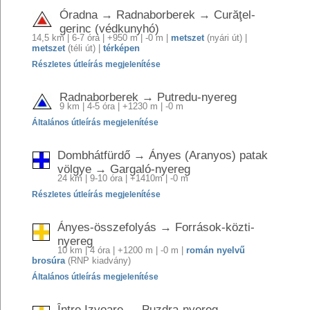
Óradna → Radnaborberek → Curăţel-
gerinc (védkunyhó)
14,5 km | 6-7 óra | +950 m | -0 m |
metszet
(nyári út) |
metszet
(téli út) |
térképen
Részletes útleírás megjelenítése
Radnaborberek → Putredu-nyereg
9 km | 4-5 óra | +1230 m | -0 m
Általános útleírás megjelenítése
Dombhátfürdő → Ányes (Aranyos) patak
völgye → Gargaló-nyereg
24 km | 9-10 óra | +1410m | -0 m
Részletes útleírás megjelenítése
Ányes-összefolyás → Források-közti-
nyereg
10 km | 4 óra | +1200 m | -0 m |
román nyelvű
brosúra
(RNP kiadvány)
Általános útleírás megjelenítése
Între Izvoare → Puzdra-nyereg