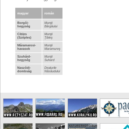
magyar
román
Borgói-
Munţii
hegység
Bârgăului
Cibles
Munţii
(Széples)
Ţibleş
Máramarosi-
Munţii
havasok
Maramureş
Szuhárd-
Munţii
hegység
Suhard
Naszódi-
Dealurile
dombság
Năsăudului