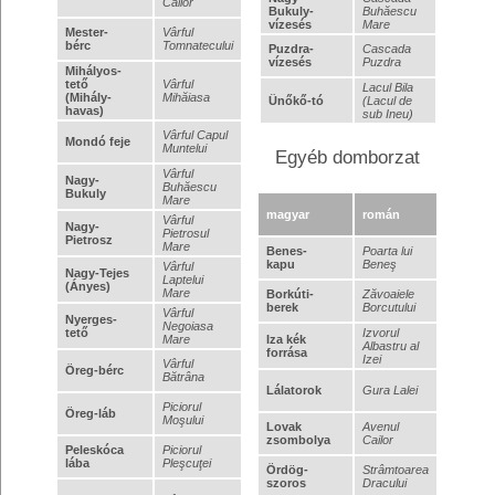
Cailor
Bukuly-
Buhăescu
vízesés
Mare
Mester-
Vârful
bérc
Tomnatecului
Puzdra-
Cascada
vízesés
Puzdra
Mihályos-
tető
Vârful
Lacul Bila
(Mihály-
Mihăiasa
Ünőkő-tó
(Lacul de
havas)
sub Ineu)
Vârful Capul
Mondó feje
Muntelui
Egyéb domborzat
Vârful
Nagy-
Buhăescu
Bukuly
Mare
magyar
román
Vârful
Nagy-
Pietrosul
Pietrosz
Mare
Benes-
Poarta lui
kapu
Beneş
Vârful
Nagy-Tejes
Laptelui
(Ányes)
Mare
Borkúti-
Zăvoaiele
berek
Borcutului
Vârful
Nyerges-
Negoiasa
tető
Izvorul
Mare
Iza kék
Albastru al
forrása
Izei
Vârful
Öreg-bérc
Bătrâna
Lálatorok
Gura Lalei
Piciorul
Öreg-láb
Moşului
Lovak
Avenul
zsombolya
Cailor
Peleskóca
Piciorul
lába
Pleşcuţei
Ördög-
Strâmtoarea
szoros
Dracului