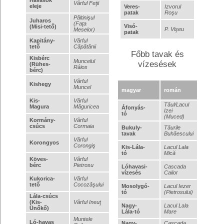
Vârful Feţii
eleje
Veres-
Izvorul
patak
Roşu
Păltinişul
Juharos
(Faţa
Visó-
(Misi-tető)
P. Vişeu
Meselor)
patak
Kapitány-
Vârful
tető
Căpătânii
Főbb tavak és
Kisbérc
Muncelul
vízesések
(Rühes-
Râios
bérc)
Vârful
Kishegy
Muncel
magyar
román
Kis-
Vârful
Tăul/Lacul
Magura
Măguricea
Áfonyás-
Izei
tó
(Muced)
Kormány-
Vârful
csúcs
Cormaia
Bukuly-
Tăurile
tavak
Buhăescului
Vârful
Korongyos
Corongiş
Kis-Lála-
Lacul Lala
tó
Mică
Köves-
Vârful
bérc
Pietrosu
Lóhavasi-
Cascada
vízesés
Cailor
Kukorica-
Vârful
tető
Cocozâşului
Mosolygó-
Lacul Iezer
tó
(Pietrosului)
Lála-csúcs
(Kis-
Vârful Ineuţ
Nagy-
Lacul Lala
Ünőkő)
Lála-tó
Mare
Muntele
Ló-havas
Nagy-
Cascada