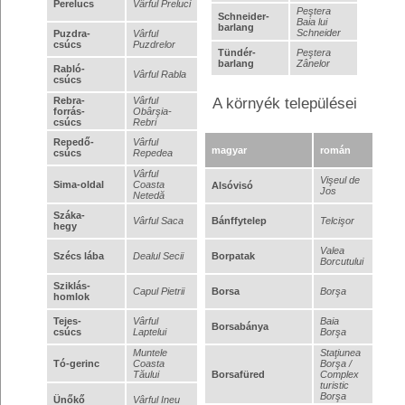
Perelucs
Vârful Preluci
Peştera
Schneider-
Baia lui
barlang
Schneider
Puzdra-
Vârful
csúcs
Puzdrelor
Tündér-
Peştera
barlang
Zânelor
Rabló-
Vârful Rabla
csúcs
Rebra-
Vârful
A környék települései
forrás-
Obârşia-
csúcs
Rebri
Repedő-
Vârful
magyar
román
csúcs
Repedea
Vârful
Vişeul de
Sima-oldal
Coasta
Alsóvisó
Jos
Netedă
Száka-
Vârful Saca
Bánffytelep
Telcişor
hegy
Valea
Szécs lába
Dealul Secii
Borpatak
Borcutului
Sziklás-
Capul Pietrii
Borsa
Borşa
homlok
Tejes-
Vârful
Baia
Borsabánya
csúcs
Laptelui
Borşa
Muntele
Staţiunea
Tó-gerinc
Coasta
Borşa /
Tăului
Borsafüred
Complex
turistic
Borşa
Ünőkő
Vârful Ineu