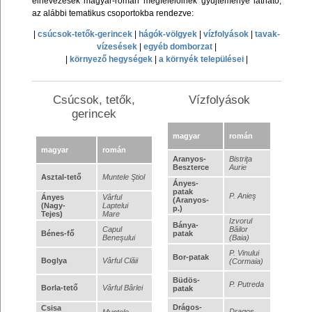
elnevezések magyar-román megfelelőinek gyűjteménye látható,
az alábbi tematikus csoportokba rendezve:
|
csúcsok-tetők-gerincek
|
hágók-völgyek
|
vízfolyások
|
tavak-
vízesések
|
egyéb domborzat
|
|
környező hegységek
|
a környék települései
|
Csúcsok, tetők,
Vízfolyások
gerincek
magyar
román
magyar
román
Aranyos-
Bistriţa
Beszterce
Aurie
Asztal-tető
Muntele Ştiol
Ányes-
patak
P. Anieş
Ányes
Vârful
(Aranyos-
(Nagy-
Laptelui
p.)
Tejes)
Mare
Izvorul
Bánya-
Capul
Băilor
Bénes-fő
patak
Beneşului
(Baia)
P. Vinului
Bor-patak
Boglya
Vârful Clăii
(Cormaia)
Büdös-
P. Putreda
Borla-tető
Vârful Bârlei
patak
Drágos-
Csisa
Dragoş
Muntele