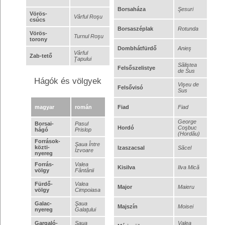
Borsaháza
Şesuri
Vörös-
Vârful Roşu
csúcs
Borsaszéplak
Rotunda
Vörös-
Turnul Roşu
torony
Dombhátfürdő
Anieş
Vârful
Zab-tető
Ţapului
Săliştea
Felsőszelistye
de Sus
Hágók és völgyek
Vişeu de
Felsővisó
Sus
magyar
román
Fiad
Fiad
George
Borsai-
Pasul
Hordó
Coşbuc
hágó
Prislop
(Hordău)
Források-
Şaua Între
közti-
Izaszacsal
Săcel
Izvoare
nyereg
Forrás-
Valea
Kisilva
Ilva Mică
völgy
Fântânii
Fürdő-
Valea
Major
Maieru
völgy
Cimpoiasa
Galac-
Şaua
Majszín
Moisei
nyereg
Galaţului
Gargaló-
Şaua
Valea