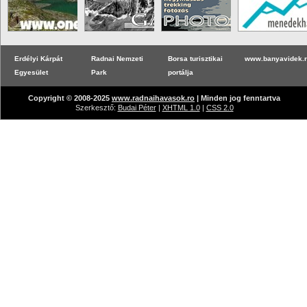
Erdélyi Kárpát
Radnai Nemzeti
Borsa turisztikai
www.banyavidek.
Egyesület
Park
portálja
Copyright © 2008-2025
www.radnaihavasok.ro
| Minden jog fenntartva
Szerkesztő:
Budai Péter
|
XHTML 1.0
|
CSS 2.0