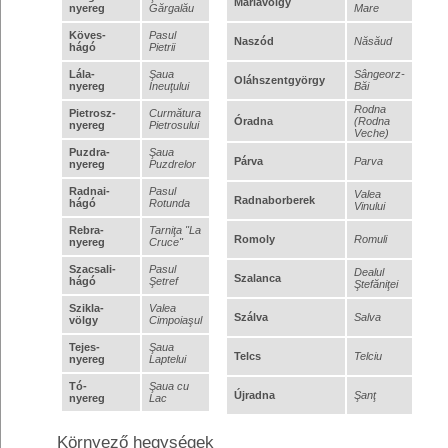
Máriavölgy
nyereg
Gărgalău
Mare
Köves-
Pasul
Naszód
Năsăud
hágó
Pietrii
Lála-
Şaua
Sângeorz-
Oláhszentgyörgy
nyereg
Ineuţului
Băi
Rodna
Pietrosz-
Curmătura
Óradna
(Rodna
nyereg
Pietrosului
Veche)
Puzdra-
Şaua
Párva
Parva
nyereg
Puzdrelor
Radnai-
Pasul
Valea
Radnaborberek
hágó
Rotunda
Vinului
Rebra-
Tarniţa "La
Romoly
Romuli
nyereg
Cruce"
Szacsali-
Pasul
Dealul
Szalanca
hágó
Şetref
Ştefăniţei
Szikla-
Valea
Szálva
Salva
völgy
Cimpoiaşul
Tejes-
Şaua
Telcs
Telciu
nyereg
Laptelui
Tó-
Şaua cu
Újradna
Şanţ
nyereg
Lac
Környező hegységek