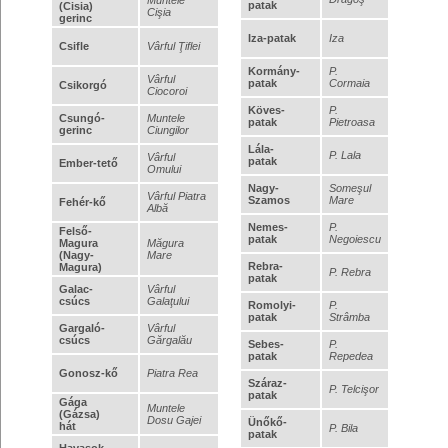
patak
(Cisia)
Cişia
gerinc
Iza-patak
Iza
Csifle
Vârful Ţiflei
Kormány-
P.
Vârful
patak
Cormaia
Csikorgó
Ciocoroi
Köves-
P.
Csungó-
Muntele
patak
Pietroasa
gerinc
Ciungilor
Lála-
P. Lala
Vârful
patak
Ember-tető
Omului
Nagy-
Someşul
Vârful Piatra
Szamos
Mare
Fehér-kő
Albă
Nemes-
P.
Felső-
patak
Negoiescu
Magura
Măgura
(Nagy-
Mare
Rebra-
Magura)
P. Rebra
patak
Galac-
Vârful
csúcs
Galaţului
Romolyi-
P.
patak
Strâmba
Gargaló-
Vârful
csúcs
Gărgalău
Sebes-
P.
patak
Repedea
Gonosz-kő
Piatra Rea
Száraz-
P. Telcişor
patak
Gága
Muntele
(Gázsa)
Dosu Gajei
Ünőkő-
hát
P. Bila
patak
Havasok