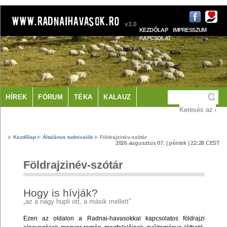
v3.0
KEZDŐLAP
IMPRESSZUM
KAPCSOLAT
HÍREK
FÓRUM
TÉKA
KALAUZ
LÁTNIVALÓK
SZÁLLÁS
Kezdőlap
Általános tudnivalók
Földrajzinév-szótár
2026 augusztus 07. | péntek | 22:28 CEST
Földrajzinév-szótár
Hogy is hívják?
„az a nagy hupli ott, a másik mellett”
Ezen az oldalon a Radnai-havasokkal kapcsolatos földrajzi