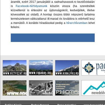
áramlik, ezért 2017 januárjától a
radnaihavasok.ro
kezdőoldalán
is
Facebook-hírfolyamunk
köszön vissza (ha szeretnétek
közvetlenül is értesülni az újdonságokról, kedveljétek, illetve
kövessétek az oldalt). A honlap összes többi népszerű tartalma
természetesen változatlanul itt marad és továbbra is elérhető lesz
a menüből. A korábbi híradásokat pedig a
hírarchívumban
lehet
fellelni.
Erdélyi Kárpát
Radnai Nemzeti
Borsa turisztikai
www.banyavidek.