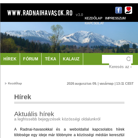
v3.0
KEZDŐLAP
IMPRESSZUM
KAPCSOLAT
HÍREK
FÓRUM
TÉKA
KALAUZ
LÁTNIVALÓK
SZÁLLÁS
Kezdőlap
2026 augusztus 09. | vasárnap | 13:11 CEST
Hírek
Aktuális hírek
a legfrissebb bejegyzések közösségi oldalunkról
A Radnai-havasokkal és a weboldallal kapcsolatos hírek
többsége egy ideje már többnyire a közösségi médián keresztül