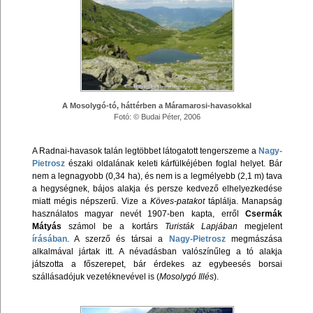
A Mosolygó-tó, háttérben a Máramarosi-havasokkal
Fotó: © Budai Péter, 2006
A Radnai-havasok talán legtöbbet látogatott tengerszeme a
Nagy-
Pietrosz
északi oldalának keleti kárfülkéjében foglal helyet. Bár
nem a legnagyobb (0,34 ha), és nem is a legmélyebb (2,1 m) tava
a hegységnek, bájos alakja és persze kedvező elhelyezkedése
miatt mégis népszerű. Vize a
Köves-patakot
táplálja. Manapság
használatos magyar nevét 1907-ben kapta, erről
Csermák
Mátyás
számol be a kortárs
Turisták Lapjában
megjelent
írásában
. A szerző és társai a
Nagy-Pietrosz
megmászása
alkalmával jártak itt. A névadásban valószínűleg a tó alakja
játszotta a főszerepet, bár érdekes az egybeesés borsai
szállásadójuk vezetéknevével is (
Mosolygó Illés
).