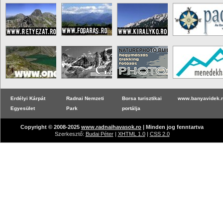
Erdélyi Kárpát
Radnai Nemzeti
Borsa turisztikai
www.banyavidek.
Egyesület
Park
portálja
Copyright © 2008-2025
www.radnaihavasok.ro
| Minden jog fenntartva
Szerkesztő:
Budai Péter
|
XHTML 1.0
|
CSS 2.0