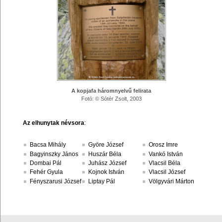
A kopjafa háromnyelvű felirata
Fotó: © Sótér Zsolt, 2003
Az elhunytak névsora
:
Bacsa Mihály
Györe József
Orosz Imre
Bagyinszky János
Huszár Béla
Vankó István
Dombai Pál
Juhász József
Vlacsil Béla
Fehér Gyula
Kojnok István
Vlacsil József
Fényszarusi József
Liptay Pál
Völgyvári Márton