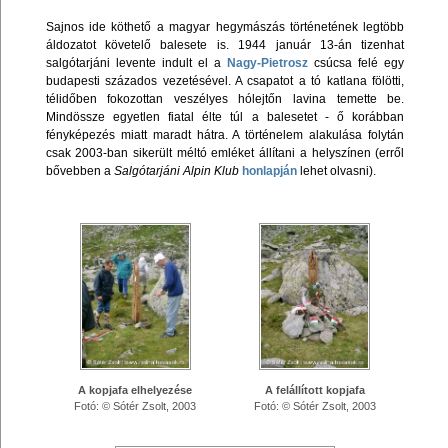
Sajnos ide köthető a magyar hegymászás történetének legtöbb
áldozatot követelő balesete is. 1944 január 13-án tizenhat
salgótarjáni levente indult el a
Nagy-Pietrosz
csúcsa felé egy
budapesti százados vezetésével. A csapatot a tó katlana fölötti,
télidőben fokozottan veszélyes hólejtőn lavina temette be.
Mindössze egyetlen fiatal élte túl a balesetet - ő korábban
fényképezés miatt maradt hátra. A történelem alakulása folytán
csak 2003-ban sikerült méltó emléket állítani a helyszínen (erről
bővebben a
Salgótarjáni Alpin Klub
honlapján
lehet olvasni).
A kopjafa elhelyezése
A felállított kopjafa
Fotó: © Sótér Zsolt, 2003
Fotó: © Sótér Zsolt, 2003