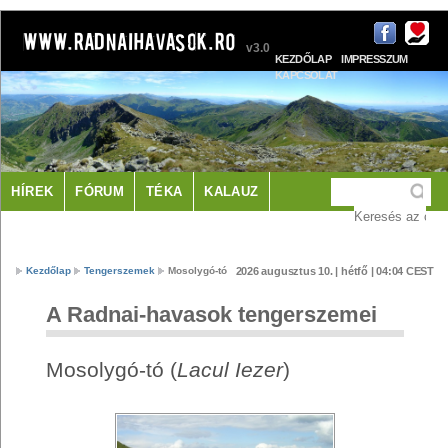
v3.0
KEZDŐLAP
IMPRESSZUM
KAPCSOLAT
HÍREK
FÓRUM
TÉKA
KALAUZ
LÁTNIVALÓK
SZÁLLÁS
Kezdőlap
Tengerszemek
Mosolygó-tó
2026 augusztus 10. | hétfő | 04:04 CEST
A Radnai-havasok tengerszemei
Mosolygó-tó (
Lacul Iezer
)