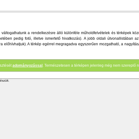
áltogathatunk a rendelkezésre álló különféle műholdfelvételek és térképek között
etében pedig fotó, illetve ismertető hivatkozás). A jobb oldali útvonallistában
ve újra előhívhatjuk). A térkép egérrel megragadva egyszerűen mozgatható, a nagyítá
esztését
adományozással
. Természetesen a térképen jelenleg még nem szereplő n
észült.