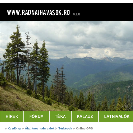
v3.0
HÍREK
FÓRUM
TÉKA
KALAUZ
LÁTNIVALÓK
Kezdőlap
Általános tudnivalók
Térképek
Online-GPS