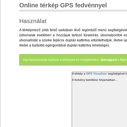
Online térkép GPS fedvénnyel
Használat
A térképmező jobb felső sarkában lévő legördülő menü segítségével v
(útvonalak esetében a hozzájuk tartozó túraleírás, útvonalpontok es
útvonallistát a szürke fejlécre duplán kattintva eltüntethetjük, illet
illetve a bal/jobb egérgombbal duplán kattintva lehetséges.
Ha hasznosnak találod a térképet és megteheted,
támogasd
a fejl
A térkép a
GPS Visualizer
segítségével k
A fedvény betöltése folyamatban...