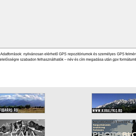
 Adatforrások: nyilvánosan elérhető GPS repozitóriumok és személyes GPS felméré
t felelősségre szabadon felhasználhatók – név és cím megadása után
gpx
formátum