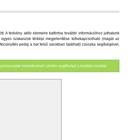
. A fedvény aktív elemeire kattintva további információhoz juthatunk
 az egyes szakaszok térképi megjelenítése ki/bekapcsolható (magát az
s/kicsinyítés pedig a bal felső sarokban található csúszka segítségével,
yomvonalak beküldésével szintén segítheted a további munkát.