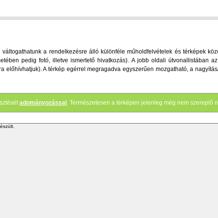
áltogathatunk a rendelkezésre álló különféle műholdfelvételek és térképek között
etében pedig fotó, illetve ismertető hivatkozás). A jobb oldali útvonallistában
ve újra előhívhatjuk). A térkép egérrel megragadva egyszerűen mozgatható, a nagyítá
esztését
adományozással
. Természetesen a térképen jelenleg még nem szereplő n
észült.