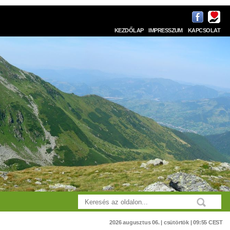
KEZDŐLAP
IMPRESSZUM
KAPCSOLAT
2026 augusztus 06. | csütörtök | 09:55 CEST