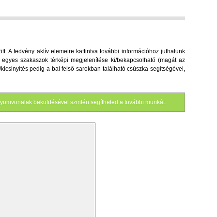
. A fedvény aktív elemeire kattintva további információhoz juthatunk
 az egyes szakaszok térképi megjelenítése ki/bekapcsolható (magát az
s/kicsinyítés pedig a bal felső sarokban található csúszka segítségével,
yomvonalak beküldésével szintén segítheted a további munkát.