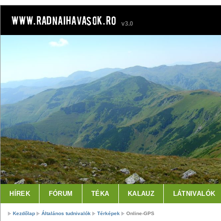
v3.0
HÍREK
FÓRUM
TÉKA
KALAUZ
LÁTNIVALÓK
Kezdőlap
Általános tudnivalók
Térképek
Online-GPS