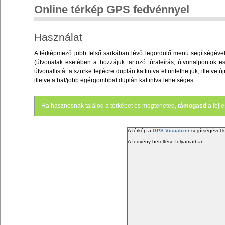
Online térkép GPS fedvénnyel
Használat
A térképmező jobb felső sarkában lévő legördülő menü segítségével v
(útvonalak esetében a hozzájuk tartozó túraleírás, útvonalpontok es
útvonallistát a szürke fejlécre duplán kattintva eltüntethetjük, illet
illetve a bal/jobb egérgombbal duplán kattintva lehetséges.
Ha hasznosnak találod a térképet és megteheted,
támogasd
a fejl
A térkép a
GPS Visualizer
segítségével k
A fedvény betöltése folyamatban...