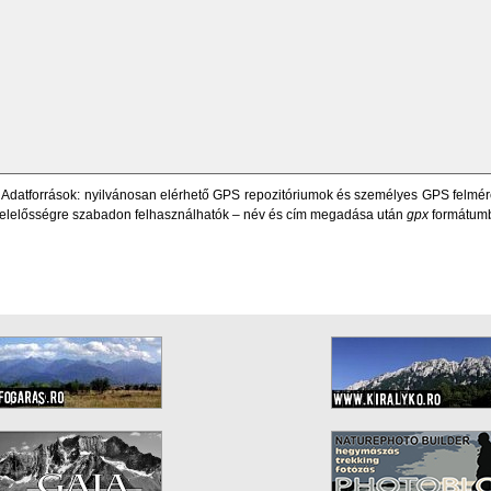
 Adatforrások: nyilvánosan elérhető GPS repozitóriumok és személyes GPS felméré
t felelősségre szabadon felhasználhatók – név és cím megadása után
gpx
formátum