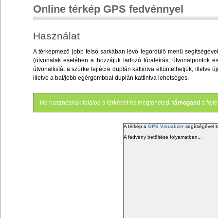
Online térkép GPS fedvénnyel
Használat
A térképmező jobb felső sarkában lévő legördülő menü segítségével v
(útvonalak esetében a hozzájuk tartozó túraleírás, útvonalpontok es
útvonallistát a szürke fejlécre duplán kattintva eltüntethetjük, illet
illetve a bal/jobb egérgombbal duplán kattintva lehetséges.
Ha hasznosnak találod a térképet és megteheted,
támogasd
a fejl
A térkép a
GPS Visualizer
segítségével k
A fedvény betöltése folyamatban...