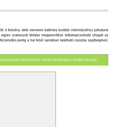
. A fedvény aktív elemeire kattintva további információhoz juthatunk
 az egyes szakaszok térképi megjelenítése ki/bekapcsolható (magát az
s/kicsinyítés pedig a bal felső sarokban található csúszka segítségével,
yomvonalak beküldésével szintén segítheted a további munkát.