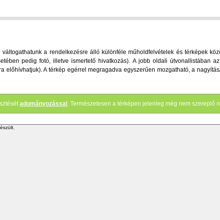
áltogathatunk a rendelkezésre álló különféle műholdfelvételek és térképek között
etében pedig fotó, illetve ismertető hivatkozás). A jobb oldali útvonallistában
ve újra előhívhatjuk). A térkép egérrel megragadva egyszerűen mozgatható, a nagyítá
esztését
adományozással
. Természetesen a térképen jelenleg még nem szereplő n
észült.