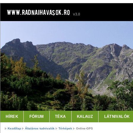
v3.0
HÍREK
FÓRUM
TÉKA
KALAUZ
LÁTNIVALÓK
Kezdőlap
Általános tudnivalók
Térképek
Online-GPS