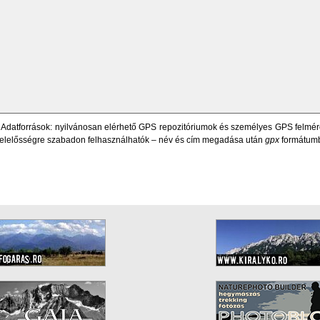
 Adatforrások: nyilvánosan elérhető GPS repozitóriumok és személyes GPS felméré
t felelősségre szabadon felhasználhatók – név és cím megadása után
gpx
formátum